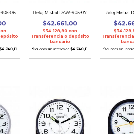
W-905-08
Reloj Mistral DAW-905-07
Reloj Mistral
00
$42.661,00
$42.6
con
$34.128,80
con
$34.128
depósito
Transferencia o depósito
Transferencia
bancario
banca
$4.740,11
9
cuotas sin interés de
$4.740,11
9
cuotas sin inter