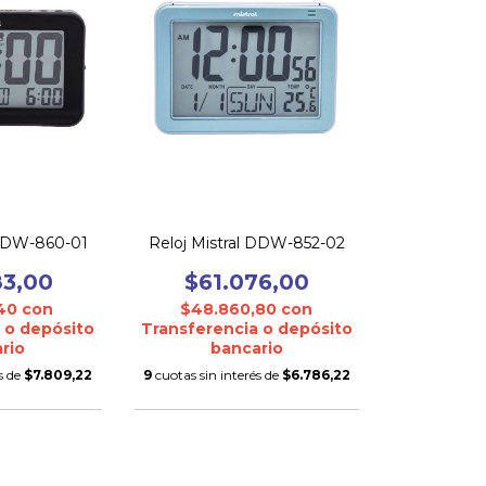
 DDW-860-01
Reloj Mistral DDW-852-02
83,00
$61.076,00
,40
con
$48.860,80
con
 o depósito
Transferencia o depósito
rio
bancario
s de
$7.809,22
9
cuotas sin interés de
$6.786,22