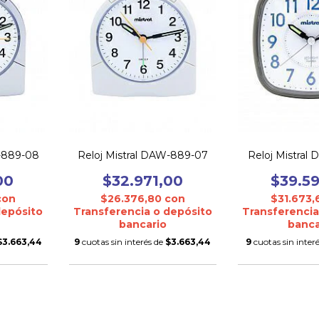
W-889-08
Reloj Mistral DAW-889-07
Reloj Mistral
00
$32.971,00
$39.5
con
$26.376,80
con
$31.673
depósito
Transferencia o depósito
Transferencia
bancario
banca
$3.663,44
9
cuotas sin interés de
$3.663,44
9
cuotas sin inter