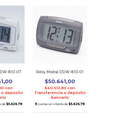
 DDW-810-07
Reloj Mistral DDW-810-01
41,00
$50.641,00
,80
con
$40.512,80
con
 o depósito
Transferencia o depósito
rio
bancario
és de
$5.626,78
9
cuotas sin interés de
$5.626,78