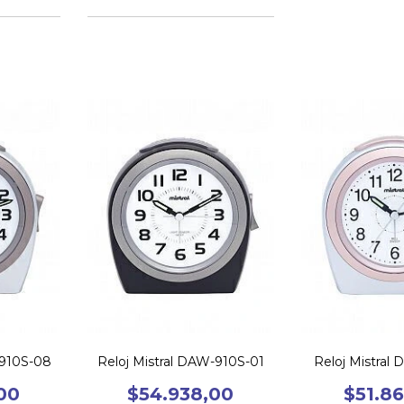
-910S-08
Reloj Mistral DAW-910S-01
Reloj Mistral
00
$54.938,00
$51.8