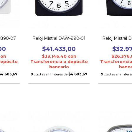
W-890-07
Reloj Mistral DAW-890-01
Reloj Mistral
00
$41.433,00
$32.9
con
$33.146,40
con
$26.376
depósito
Transferencia o depósito
Transferencia
bancario
banca
$4.603,67
9
cuotas sin interés de
$4.603,67
9
cuotas sin interé