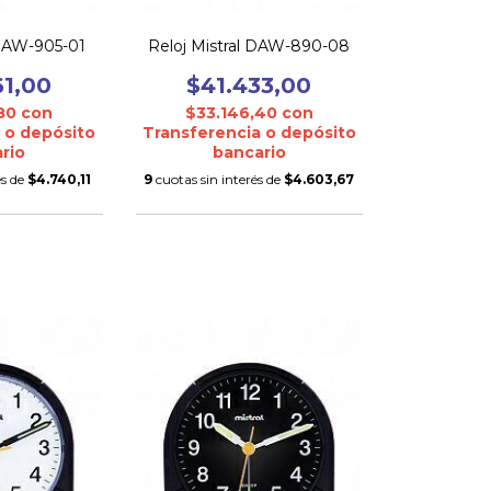
 DAW-905-01
Reloj Mistral DAW-890-08
61,00
$41.433,00
,80
con
$33.146,40
con
 o depósito
Transferencia o depósito
rio
bancario
és de
$4.740,11
9
cuotas sin interés de
$4.603,67