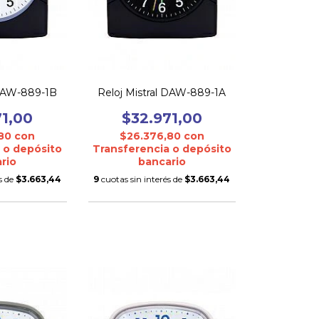
 DAW-889-1B
Reloj Mistral DAW-889-1A
71,00
$32.971,00
,80
con
$26.376,80
con
 o depósito
Transferencia o depósito
rio
bancario
s de
$3.663,44
9
cuotas sin interés de
$3.663,44