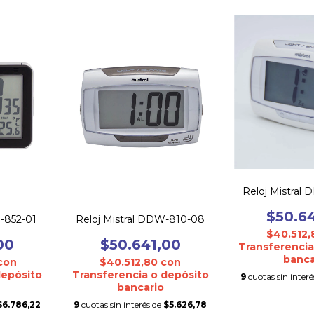
Reloj Mistral
$50.6
Reloj Mistral DDW-810-08
W-852-01
$40.512
$50.641,00
00
Transferencia
banca
$40.512,80
con
con
Transferencia o depósito
depósito
9
cuotas sin inter
bancario
9
cuotas sin interés de
$5.626,78
$6.786,22