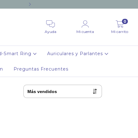
12 CUOTAS SIN INTERES A PA
0
Ayuda
Mi cuenta
Mi carrito
d-Smart Ring
Auriculares y Parlantes
ón
Preguntas Frecuentes