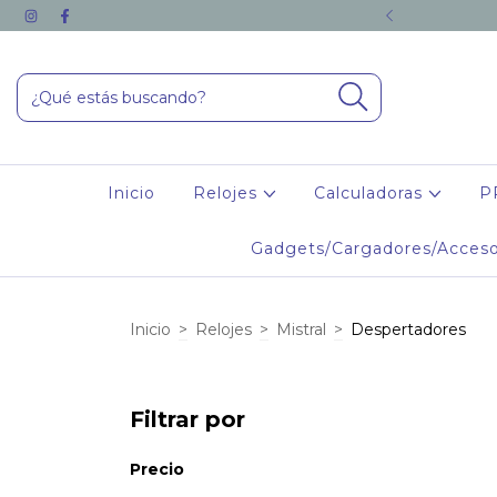
RAS DE $110.000.- O SUPERIORES
Inicio
Relojes
Calculadoras
P
Gadgets/Cargadores/Acceso
Inicio
>
Relojes
>
Mistral
>
Despertadores
Filtrar por
Precio