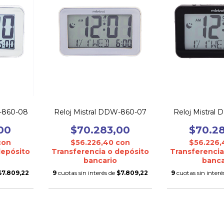
Reloj Mistral
W-860-08
Reloj Mistral DDW-860-07
$70.2
00
$70.283,00
$56.226
con
$56.226,40
con
Transferencia
depósito
Transferencia o depósito
banca
bancario
9
cuotas sin interé
$7.809,22
9
cuotas sin interés de
$7.809,22