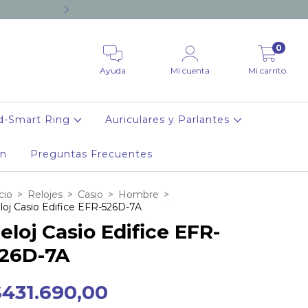
12 CUOTAS SIN INTERES A PA
0
Ayuda
Mi cuenta
Mi carrito
d-Smart Ring
Auriculares y Parlantes
ón
Preguntas Frecuentes
cio
>
Relojes
>
Casio
>
Hombre
>
loj Casio Edifice EFR-526D-7A
eloj Casio Edifice EFR-
26D-7A
$431.690,00