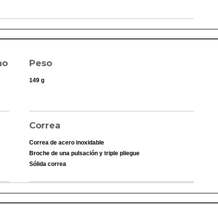
ho
Peso
149 g
Correa
Correa de acero inoxidable
Broche de una pulsación y triple pliegue
Sólida correa
Fuente de alimentación y duración
de la pila