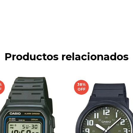
Productos relacionados
%
38
%
F
OFF