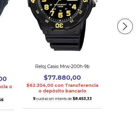
Reloj Casi
$2
$185.528,
Reloj Casio Mrw-200h-9b
o dep
$77.880,00
00
9
cuotas si
$62.304,00
con
Transferencia
cia o
o depósito bancario
9
cuotas sin interés de
$8.653,33
56