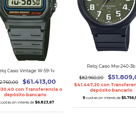
Reloj Casio Mw-240-3b
loj Casio Vintage W-59-1v
$51.809,
$82.960,00
$61.413,00
2.760,00
$41.447,20
con
Transferen
130,40
con
Transferencia o
depósito bancario
depósito bancario
9
cuotas sin interés de
$5.756,
cuotas sin interés de
$6.823,67