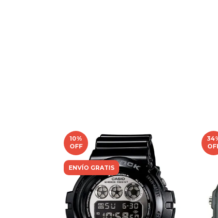
10
%
34
OFF
OF
ENVÍO GRATIS