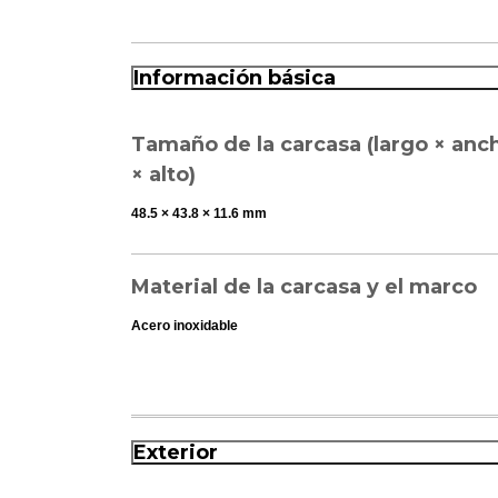
Información básica
Tamaño de la carcasa (largo × anc
× alto)
48.5 × 43.8 × 11.6 mm
Material de la carcasa y el marco
Acero inoxidable
Resistencia al agua
Exterior
Resistencia al agua de 100 m