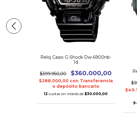
Reloj Casio G-Shock Dw-6900nb-
1d
G-squad Gbd-
Re
$360.000,00
$399.950,00
,00
$288.000,00
con
Transferencia
$9
o depósito bancario
ansferencia
$49.
ncario
12
cuotas sin interés de
$30.000,00
$48.527,50
9