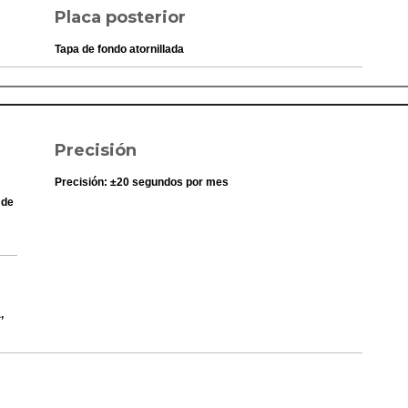
Placa posterior
Duración aproximada de la pila: 2 años en el modelo
SR920SW
Tapa de fondo atornillada
Precisión
Precisión: ±20 segundos por mes
 de
,