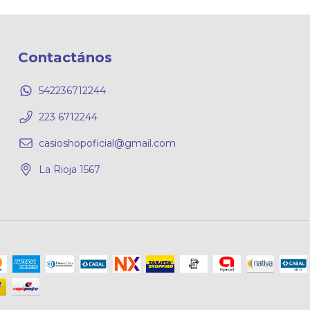
Contactános
542236712244
223 6712244
casioshopoficial@gmail.com
La Rioja 1567