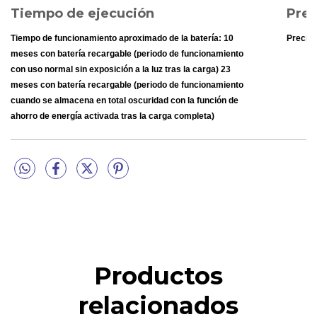
Tiempo de ejecución
Prec
Tiempo de funcionamiento aproximado de la batería: 10
Precisi
meses con batería recargable (periodo de funcionamiento
con uso normal sin exposición a la luz tras la carga) 23
meses con batería recargable (periodo de funcionamiento
cuando se almacena en total oscuridad con la función de
ahorro de energía activada tras la carga completa)
Otras opciones
Indicación de la hora normal: Analógica: 2 manecillas (hora y
minutos; las manecillas se mueven cada 20 segundos)
Digital: Hora, minutos, segundos, p.m., mes, día e indicador
de día de la semana en 6 idiomas (inglés, portugués, español,
francés, alemán e italiano)
Productos
relacionados