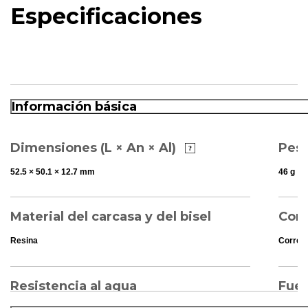
Especificaciones
Información básica
Dimensiones (L × An × Al)
Pes
52.5 × 50.1 × 12.7 mm
46 g
Material del carcasa y del bisel
Corr
Resina
Correa 
Resistencia al agua
Fuen
de l