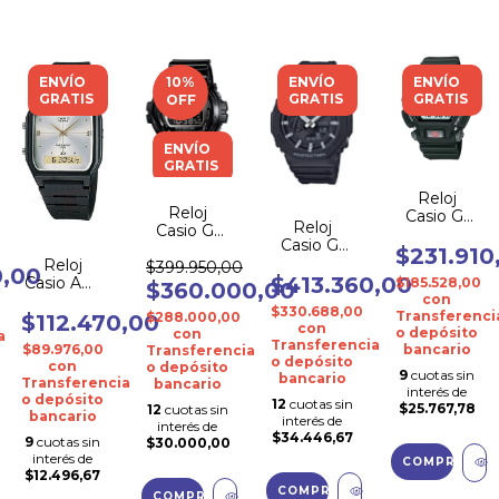
ENVÍO
10
%
ENVÍO
ENVÍO
GRATIS
GRATIS
GRATIS
OFF
ENVÍO
GRATIS
Reloj
Reloj
Casio G-
Reloj
Casio G-
shock Dw-
Casio G-
Shock
9052-1v
$231.910
shock Ga-
Reloj
Dw-
$399.950,00
0,00
2100-1a
$413.360,00
Casio Aw-
$185.528,00
6900nb-
$360.000,00
48he-7a
con
1d
$330.688,00
Transferenci
$288.000,00
$112.470,00
con
o depósito
con
a
Transferencia
$89.976,00
bancario
Transferencia
o depósito
con
o depósito
9
cuotas sin
bancario
Transferencia
bancario
interés de
o depósito
12
cuotas sin
$25.767,78
12
cuotas sin
bancario
interés de
interés de
$34.446,67
9
cuotas sin
$30.000,00
interés de
$12.496,67