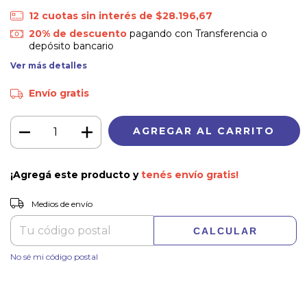
12
cuotas sin interés de
$28.196,67
20% de descuento
pagando con Transferencia o
depósito bancario
Ver más detalles
Envío gratis
¡Agregá este producto y
tenés envío gratis!
CAMBIAR CP
Entregas para el CP:
Medios de envío
CALCULAR
No sé mi código postal