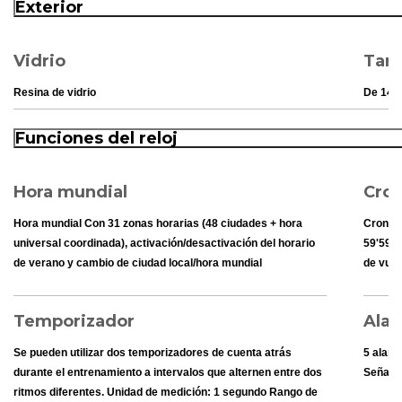
Resistencia al agua hasta una profundidad de 10 bares
Exterior
Carga p
Vidrio
Tam
Resina de vidrio
De 145
Funciones del reloj
Hora mundial
Cro
Hora mundial Con 31 zonas horarias (48 ciudades + hora
Cronóm
universal coordinada), activación/desactivación del horario
59'59,9
de verano y cambio de ciudad local/hora mundial
de vuel
Temporizador
Alar
Se pueden utilizar dos temporizadores de cuenta atrás
5 alarm
durante el entrenamiento a intervalos que alternen entre dos
Señal d
ritmos diferentes. Unidad de medición: 1 segundo Rango de