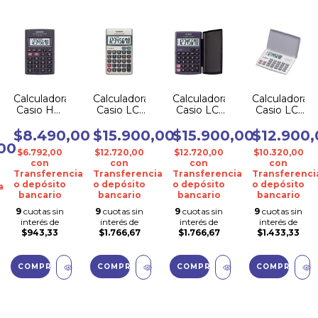
Calculadora
Calculadora
Calculadora
Calculadora
Casio HL-
Casio LC-
Casio LC-
Casio LC-
4A
403TV
401LV-BK
160LV-WE
$8.490,00
$15.900,00
$15.900,00
$12.900,
00
$6.792,00
$12.720,00
$12.720,00
$10.320,00
con
con
con
con
Transferencia
Transferencia
Transferencia
Transferenci
o depósito
o depósito
o depósito
o depósito
a
bancario
bancario
bancario
bancario
9
cuotas sin
9
cuotas sin
9
cuotas sin
9
cuotas sin
interés de
interés de
interés de
interés de
$943,33
$1.766,67
$1.766,67
$1.433,33