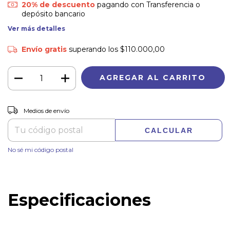
20% de descuento
pagando con Transferencia o
depósito bancario
Ver más detalles
Envío gratis
superando los
$110.000,00
CAMBIAR CP
Entregas para el CP:
Medios de envío
CALCULAR
No sé mi código postal
Especificaciones