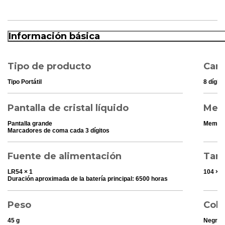
Información básica
Tipo de producto
Cant
Tipo Portátil
8 dígito
Pantalla de cristal líquido
Mem
Pantalla grande
Memori
Marcadores de coma cada 3 dígitos
Fuente de alimentación
Tama
LR54 × 1
104 × 1
Duración aproximada de la batería principal: 6500 horas
Peso
Colo
45 g
Negro